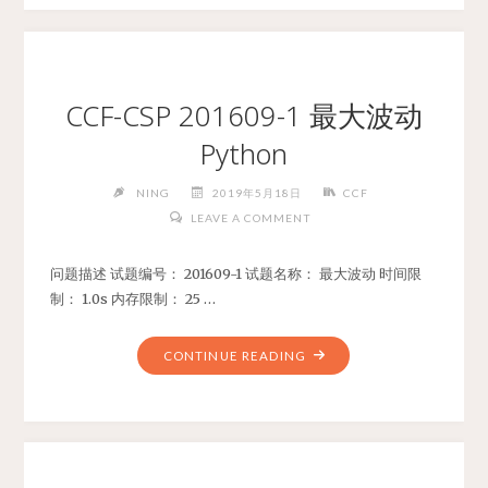
1
中
间
数
CCF-CSP 201609-1 最大波动
PYTHON"
Python
NING
2019年5月18日
CCF
LEAVE A COMMENT
问题描述 试题编号： 201609-1 试题名称： 最大波动 时间限
制： 1.0s 内存限制： 25 …
"CCF-
CONTINUE READING
CSP
201609-
1
最
大