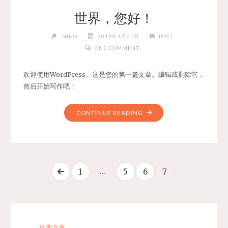
波
世界，您好！
动
PYTHON"
NING
2019年4月21日
POST
ONE COMMENT
欢迎使用WordPress。这是您的第一篇文章。编辑或删除它，
然后开始写作吧！
"世
CONTINUE READING
界，
您
好！"
…
1
5
6
7
文
章
近期文章