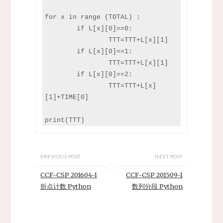
for x in range (TOTAL) :

	if L[x][0]==0:

		TTT=TTT+L[x][1]

	if L[x][0]==1:

		TTT=TTT+L[x][1]

	if L[x][0]==2:

		TTT=TTT+L[x]
[1]+TIME[0]

print(TTT)
PREVIOUS POST
NEXT POST
CCF-CSP 201604-1
CCF-CSP 201509-1
折点计数 Python
数列分段 Python