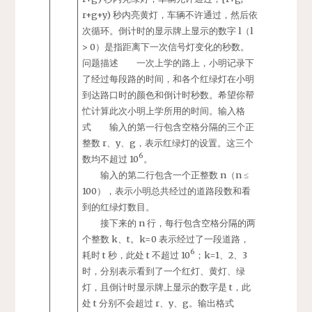
r+g+y) 秒内亮黄灯，车辆不许通过，然后依
次循环。倒计时的显示牌上显示的数字 l（l
> 0）是指距离下一次信号灯变化的秒数。
问题描述 一次上学的路上，小明记录下
了经过每段路的时间，和各个红绿灯在小明
到达路口时的颜色和倒计时秒数。希望你帮
忙计算此次小明上学所用的时间。输入格
式 输入的第一行包含空格分隔的三个正
整数 r、y、g，表示红绿灯的设置。这三个
6
数均不超过 10
。
输入的第二行包含一个正整数 n（n ≤
100），表示小明总共经过的道路段数和看
到的红绿灯数目。
接下来的 n 行，每行包含空格分隔的两
个整数 k、t。k=0 表示经过了一段道路，
6
耗时 t 秒，此处 t 不超过 10
；k=1、2、3
时，分别表示看到了一个红灯、黄灯、绿
灯，且倒计时显示牌上显示的数字是 t，此
处 t 分别不会超过 r、y、g。输出格式