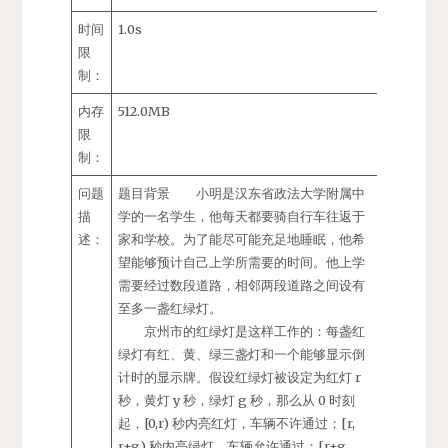
时间
1.0s
限
制：
内存
512.0MB
限
制：
问题
题目背景 小明是汉东省政法大学附属中
描
学的一名学生，他每天都要骑自行车往返于
述：
家和学校。为了能尽可能充足地睡眠，他希
望能够预计自己上学所需要的时间。他上学
需要经过数段道路，相邻两段道路之间设有
至多一盏红绿灯。
京州市的红绿灯是这样工作的：每盏红
绿灯有红、黄、绿三盏灯和一个能够显示倒
计时的显示牌。假设红绿灯被设定为红灯 r
秒，黄灯 y 秒，绿灯 g 秒，那么从 0 时刻
起，[0,r) 秒内亮红灯，车辆不许通过；[r,
r+g) 秒内亮绿灯，车辆允许通过；[r+g,