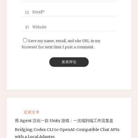
Save my name, email, and site URL in my
browser for next time I post a comment.
近期文章
用 Agent 汉化一款 Unity 游戏：一次端到端工作流复盘
Bridging Codex CLI to OpenAI-Compatible Chat APIs
with a Local Adapter