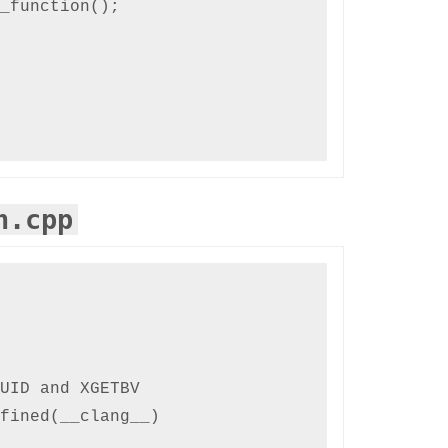
_function();

h.cpp
UID and XGETBV

fined(__clang__)
