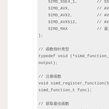
    SIMD_SSE4_1,        // SSE4.1

    SIMD_AVX,           // AVX

    SIMD_AVX2,          // AVX2

    SIMD_AVX512,        // AVX512

    SIMD_MAX            // 最大值

};

// 函数指针类型

typedef void (*simd_function_
output);

// 注册函数

void simd_register_function(S
simd_function_t func);

// 获取最佳函数
