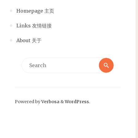
Homepage 主页
Links 友情链接
About 关于
Search
Search
for:
Powered by
Verbosa
&
WordPress
.