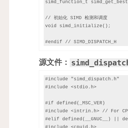
simd_function_t simd_get_best
// 初始化 SIMD 检测和调度

void simd_initialize();

源文件：
simd_dispatc
#include "simd_dispatch.h"

#include <stdio.h>

#if defined(_MSC_VER)

#include <intrin.h> // For CP
#elif defined(__GNUC__) || de
#include <cpuid.h>
