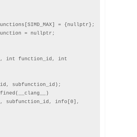
unctions[SIMD_MAX] = {nullptr};

unction = nullptr;

, int function_id, int 
fined(__clang__)
