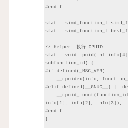
#endif

static simd_function_t simd_f
static simd_function_t best_f
// Helper: 执行 CPUID

static void cpuid(int info[4]
subfunction_id) {

#if defined(_MSC_VER)

    __cpuidex(info, function_id, subfunction_id);

#elif defined(__GNUC__) || de
    __cpuid_count(function_id, subfunction_id, info[0], 
info[1], info[2], info[3]);

#endif

}
